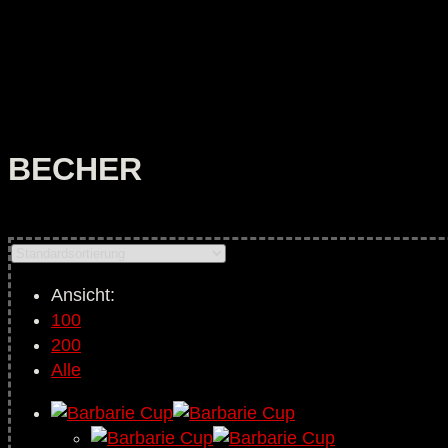
BECHER
Ansicht:
100
200
Alle